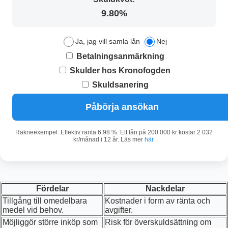
9.80%
Ja, jag vill samla lån
Nej
Betalningsanmärkning
Skulder hos Kronofogden
Skuldsanering
Påbörja ansökan
Räkneexempel: Effektiv ränta 6.98 %. Ett lån på 200 000 kr kostar 2 032
kr/månad i 12 år. Läs mer
här
.
Fördelar
Nackdelar
Tillgång till omedelbara
Kostnader i form av ränta och
medel vid behov.
avgifter.
Möjliggör större inköp som
Risk för överskuldsättning om