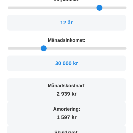
12 år
Månadsinkomst:
30 000 kr
Månadskostnad:
2 939 kr
Amortering:
1 597 kr
Skuldkvot: