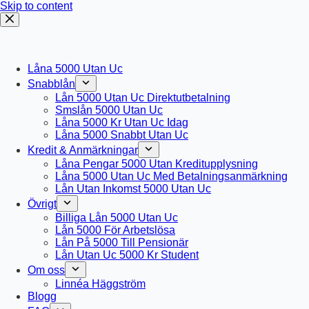
Skip to content
Låna 5000 Utan Uc
Snabblån
Lån 5000 Utan Uc Direktutbetalning
Smslån 5000 Utan Uc
Låna 5000 Kr Utan Uc Idag
Låna 5000 Snabbt Utan Uc
Kredit & Anmärkningar
Låna Pengar 5000 Utan Kreditupplysning
Låna 5000 Utan Uc Med Betalningsanmärkning
Lån Utan Inkomst 5000 Utan Uc
Övrigt
Billiga Lån 5000 Utan Uc
Lån 5000 För Arbetslösa
Lån På 5000 Till Pensionär
Lån Utan Uc 5000 Kr Student
Om oss
Linnéa Häggström
Blogg