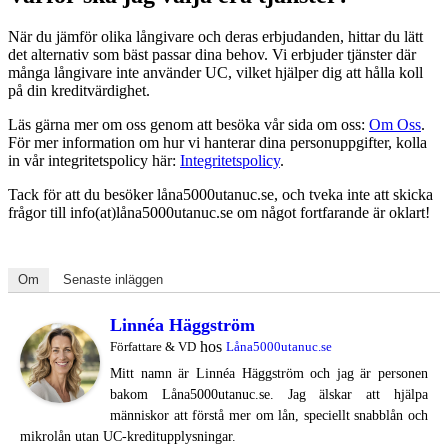
När du jämför olika långivare och deras erbjudanden, hittar du lätt
det alternativ som bäst passar dina behov. Vi erbjuder tjänster där
många långivare inte använder UC, vilket hjälper dig att hålla koll
på din kreditvärdighet.
Läs gärna mer om oss genom att besöka vår sida om oss:
Om Oss
.
För mer information om hur vi hanterar dina personuppgifter, kolla
in vår integritetspolicy här:
Integritetspolicy
.
Tack för att du besöker låna5000utanuc.se, och tveka inte att skicka
frågor till info(at)låna5000utanuc.se om något fortfarande är oklart!
Om
Senaste inläggen
Linnéa Häggström
hos
Författare & VD
Låna5000utanuc.se
Mitt namn är Linnéa Häggström och jag är personen
bakom Låna5000utanuc.se. Jag älskar att hjälpa
människor att förstå mer om lån, speciellt snabblån och
mikrolån utan UC-kreditupplysningar.