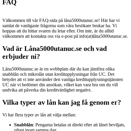
FAQ
Välkommen till vår FAQ-sida på låna5000utanuc.se! Här har vi
samlat de vanligaste frågorna som våra besökare brukar ha. Vi
hoppas att du hittar svaren du letar efter. Om inte, är du alltid
välkommen att kontakta oss via e-post på info(at)låna5000utanuc.se.
Vad är Låna5000utanuc.se och vad
erbjuder ni?
Låna5000utanuc.se är en webbplats där du kan jämföra olika
snabblån och mikrolån utan kreditupplysningar från UC. Det
betyder att vi inte använder den vanliga kreditupplysningstjänsten
UC när vi bedömer din ansökan, vilket kan vara bra om du vill
undvika att påverka din kreditvärdighet negativt.
Vilka typer av lån kan jag få genom er?
Vi har flera typer av lån att välja mellan:
Snabblån
: Pengarna betalas ut direkt efter att lånet beviljats,
oftast inom samma dag.