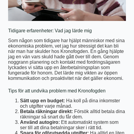
Tidigare erfarenheter: Vad jag lärde mig
Som någon som tidigare har hjälpt människor med sina
ekonomiska problem, vet jag hur stressigt det kan bli
när man har skulder hos Kronofogden. En gång hjälpte
jag en vän vars skuld hade gått över till dem. Genom
noggrann planering och kontakt med fordringsägaren
lyckades vi sätta upp en återbetalningsplan som
fungerade för honom. Det lärde mig vikten av öppen
kommunikation och proaktivitet när det gäller ekonomi.
Tips för att undvika problem med Kronofogden
Sätt upp en budget:
Ha koll på dina inkomster
och utgifter varje månad.
Betala räkningar direkt:
Försök alltid betala dina
räkningar så snart du får dem.
Använd autogiro:
Ett automatiskt system som
ser till att dina betalningar sker i rätt tid.
Spara för oförutsedda utgifter:
Ha alltid en liten