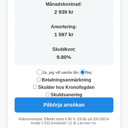
Månadskostnad:
2 939 kr
Amortering:
1 597 kr
Skuldkvot:
9.80%
Ja, jag vill samla lån
Nej
Betalningsanmärkning
Skulder hos Kronofogden
Skuldsanering
Påbörja ansökan
Räkneexempel: Effektiv ränta 6.98 %. Ett lån på 200 000 kr
kostar 2 032 kr/månad i 12 år. Läs mer
här
.