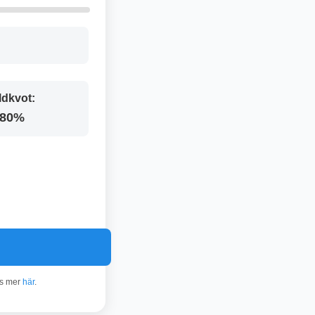
ldkvot:
.80%
äs mer
här
.