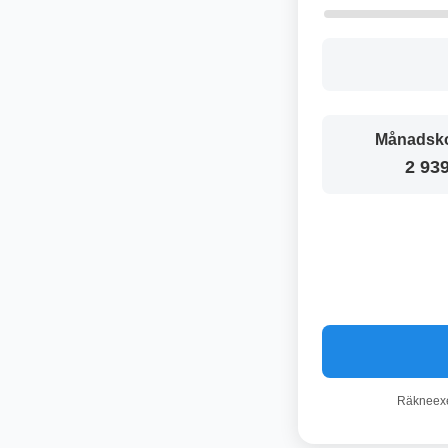
Månadsko
2 939
Räkneexem