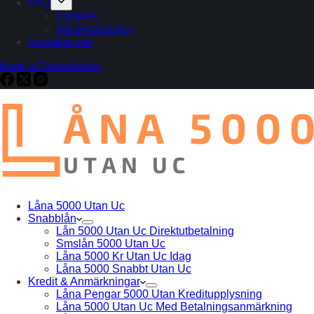
FAQ
Cookies
Integritetspolicy
Kontakta oss
Book a Consultation
Låna 5000 Utan Uc
Snabblån
Lån 5000 Utan Uc Direktutbetalning
Smslån 5000 Utan Uc
Låna 5000 Kr Utan Uc Idag
Låna 5000 Snabbt Utan Uc
Kredit & Anmärkningar
Låna Pengar 5000 Utan Kreditupplysning
Låna 5000 Utan Uc Med Betalningsanmärkning