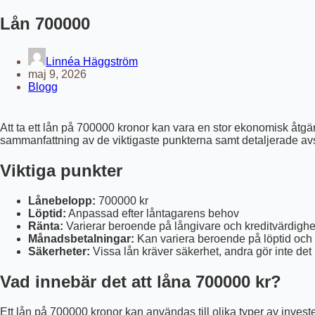
Lån 700000
Linnéa Häggström
maj 9, 2026
Blogg
Att ta ett lån på 700000 kronor kan vara en stor ekonomisk åtgärd
sammanfattning av de viktigaste punkterna samt detaljerade avsni
Viktiga punkter
Lånebelopp:
700000 kr
Löptid:
Anpassad efter låntagarens behov
Ränta:
Varierar beroende på långivare och kreditvärdighe
Månadsbetalningar:
Kan variera beroende på löptid och 
Säkerheter:
Vissa lån kräver säkerhet, andra gör inte det
Vad innebär det att låna 700000 kr?
Ett lån på 700000 kronor kan användas till olika typer av investeri