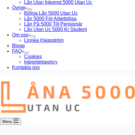
Lån Utan Inkomst 5000 Utan Uc
Övrigt
Billiga Lån 5000 Utan Uc
Lån 5000 För Arbetslösa
Lån På 5000 Till Pensionär
Lån Utan Uc 5000 Kr Student
Om oss
Linnéa Häggström
Blogg
FAQ
Cookies
Integritetspolicy
Kontakta oss
Menu