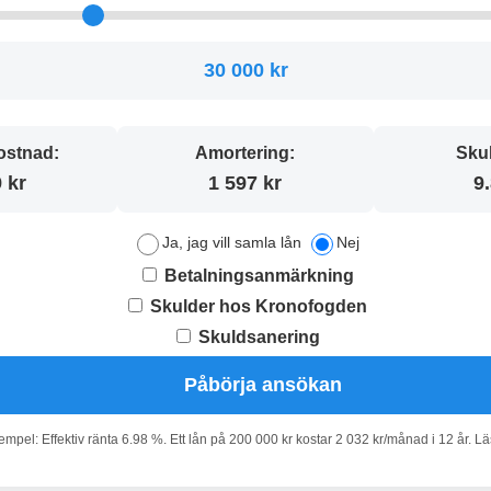
30 000 kr
stnad:
Amortering:
Sku
 kr
1 597 kr
9
Ja, jag vill samla lån
Nej
Betalningsanmärkning
Skulder hos Kronofogden
Skuldsanering
Påbörja ansökan
pel: Effektiv ränta 6.98 %. Ett lån på 200 000 kr kostar 2 032 kr/månad i 12 år. L