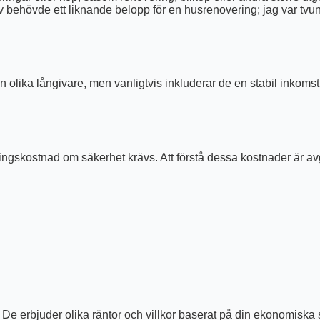
lv behövde ett liknande belopp för en husrenovering; jag var tv
olika långivare, men vanligtvis inkluderar de en stabil inkomst, g
ingskostnad om säkerhet krävs. Att förstå dessa kostnader är avg
. De erbjuder olika räntor och villkor baserat på din ekonomiska 