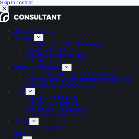
Skip to content
Låna 5000 Utan Uc
Snabblån
Lån 5000 Utan Uc Direktutbetalning
Smslån 5000 Utan Uc
Låna 5000 Kr Utan Uc Idag
Låna 5000 Snabbt Utan Uc
Kredit & Anmärkningar
Låna Pengar 5000 Utan Kreditupplysning
Låna 5000 Utan Uc Med Betalningsanmärkning
Lån Utan Inkomst 5000 Utan Uc
Övrigt
Billiga Lån 5000 Utan Uc
Lån 5000 För Arbetslösa
Lån På 5000 Till Pensionär
Lån Utan Uc 5000 Kr Student
Om oss
Linnéa Häggström
Blogg