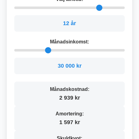
12 år
Månadsinkomst:
30 000 kr
Månadskostnad:
2 939 kr
Amortering:
1 597 kr
Skuldkvot: