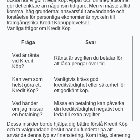
också hur vi gör Kredit Köp. Appar och onlineplattformar
gör det enklare än någonsin tidigare. Men vi måste alltid
komma ihåg grunderna: ansvarsfullt användande och
förståelse för personliga ekonomier är nyckeln till
framgångsrika Kredit Köpupplevelser.
Vanliga frågor om Kredit Köp
Fråga
Svar
Vad är ränta
Ränta är avgiften du betalar för
vid Kredit
att låna pengar över tid.
Köp?
Kan vem som
Vanligtvis krävs god
helst göra ett
kreditvärdighet eller säkerhet för
Kredit Köp?
ett godkänt köp.
Vad händer
Missa en betalning kan påverka
om jag missar
din kreditvärdighet negativt och
en betalning?
leda till extra avgifter.
Dessa insikter borde hjälpa dig bättre förstå Kredit Köp
och ta välgrundade beslut när du funderar på att
använda denna typ av finansiering. Kom ihåg, planering