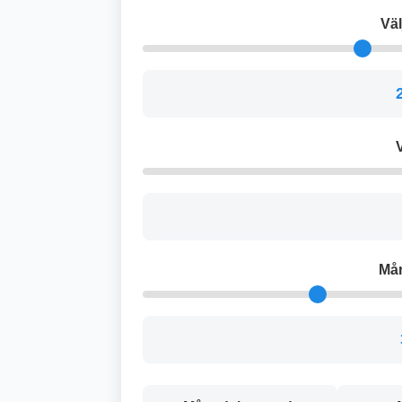
Väl
V
Må