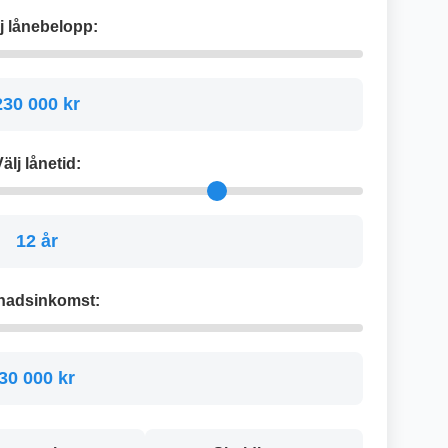
j lånebelopp:
230 000 kr
älj lånetid:
12 år
nadsinkomst:
30 000 kr