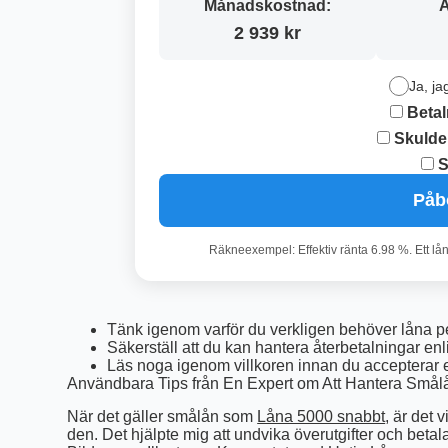
Månadskostnad:
A
2 939 kr
Ja, ja
Betal
Skulde
S
Påb
Räkneexempel: Effektiv ränta 6.98 %. Ett lå
Tänk igenom varför du verkligen behöver låna p
Säkerställ att du kan hantera återbetalningar e
Läs noga igenom villkoren innan du accepterar 
Användbara Tips från En Expert om Att Hantera Smål
När det gäller smålån som
Låna 5000 snabbt
, är det 
den. Det hjälpte mig att undvika överutgifter och betala t