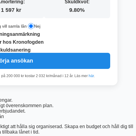
mortering:
Skuldkvot:
1 597 kr
9.80%
g vill samla lån
Nej
ningsanmärkning
r hos Kronofogden
kuldsanering
örja ansökan
n på 200 000 kr kostar 2 032 kr/månad i 12 år. Läs mer
här
.
engar.
nligt överenskommen plan.
erbjudandet.
ån
viktigt att hålla sig organiserad. Skapa en budget och håll dig till
illbaka lånet i tid.