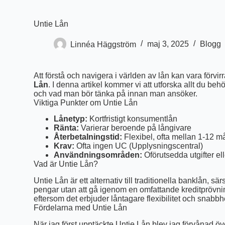
Untie Lån
Linnéa Häggström
maj 3, 2025
Blogg
Att förstå och navigera i världen av lån kan vara förvi
Lån
. I denna artikel kommer vi att utforska allt du be
och vad man bör tänka på innan man ansöker.
Viktiga Punkter om Untie Lån
Lånetyp:
Kortfristigt konsumentlån
Ränta:
Varierar beroende på långivare
Återbetalningstid:
Flexibel, ofta mellan 1-12 
Krav:
Ofta ingen UC (Upplysningscentral)
Användningsområden:
Oförutsedda utgifter el
Vad är Untie Lån?
Untie Lån är ett alternativ till traditionella banklån
pengar utan att gå igenom en omfattande kreditprövnin
eftersom det erbjuder låntagare flexibilitet och snabbh
Fördelarna med Untie Lån
När jag först upptäckte Untie Lån blev jag förvånad öv