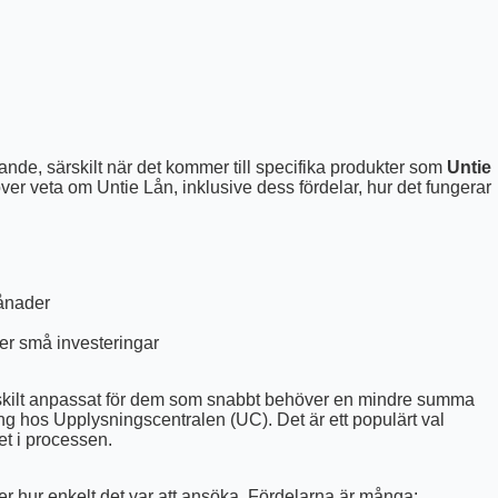
rrande, särskilt när det kommer till specifika produkter som
Untie
höver veta om Untie Lån, inklusive dess fördelar, hur det fungerar
månader
ler små investeringar
, särskilt anpassat för dem som snabbt behöver en mindre summa
g hos Upplysningscentralen (UC). Det är ett populärt val
et i processen.
er hur enkelt det var att ansöka. Fördelarna är många: