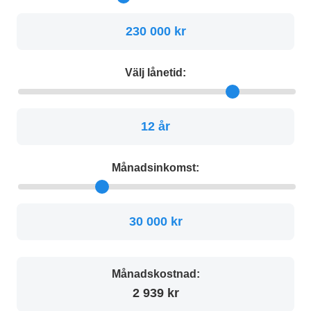
230 000 kr
Välj lånetid:
12 år
Månadsinkomst:
30 000 kr
Månadskostnad:
2 939 kr