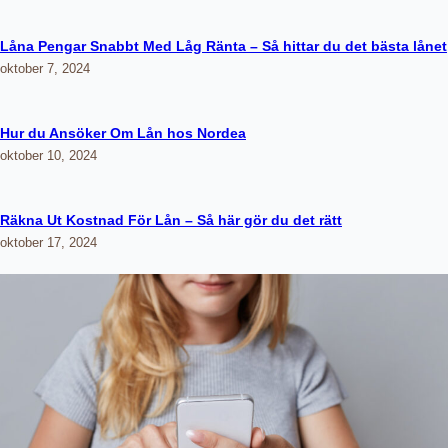
Låna Pengar Snabbt Med Låg Ränta – Så hittar du det bästa lånet
oktober 7, 2024
Hur du Ansöker Om Lån hos Nordea
oktober 10, 2024
Räkna Ut Kostnad För Lån – Så här gör du det rätt
oktober 17, 2024