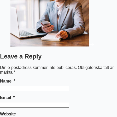
Leave a Reply
Din e-postadress kommer inte publiceras.
Obligatoriska fält är
märkta
*
Name
*
Email
*
Website