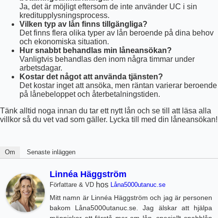
Ja, det är möjligt eftersom de inte använder UC i sin
kreditupplysningsprocess.
Vilken typ av lån finns tillgängliga?
Det finns flera olika typer av lån beroende på dina behov
och ekonomiska situation.
Hur snabbt behandlas min låneansökan?
Vanligtvis behandlas den inom några timmar under
arbetsdagar.
Kostar det något att använda tjänsten?
Det kostar inget att ansöka, men räntan varierar beroende
på lånebeloppet och återbetalningstiden.
Tänk alltid noga innan du tar ett nytt lån och se till att läsa alla
villkor så du vet vad som gäller. Lycka till med din låneansökan!
Om
Senaste inläggen
Linnéa Häggström
hos
Författare & VD
Låna5000utanuc.se
Mitt namn är Linnéa Häggström och jag är personen
bakom Låna5000utanuc.se. Jag älskar att hjälpa