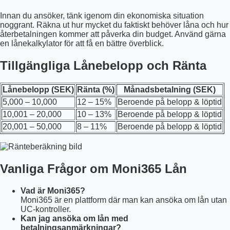
Innan du ansöker, tänk igenom din ekonomiska situation
noggrant. Räkna ut hur mycket du faktiskt behöver låna och hur
återbetalningen kommer att påverka din budget. Använd gärna
en lånekalkylator för att få en bättre överblick.
Tillgängliga Lånebelopp och Ränta
Lånebelopp (SEK)
Ränta (%)
Månadsbetalning (SEK)
5,000 – 10,000
12 – 15%
Beroende på belopp & löptid
10,001 – 20,000
10 – 13%
Beroende på belopp & löptid
20,001 – 50,000
8 – 11%
Beroende på belopp & löptid
Vanliga Frågor om Moni365 Lån
Vad är Moni365?
Moni365 är en plattform där man kan ansöka om lån utan
UC-kontroller.
Kan jag ansöka om lån med
betalningsanmärkningar?