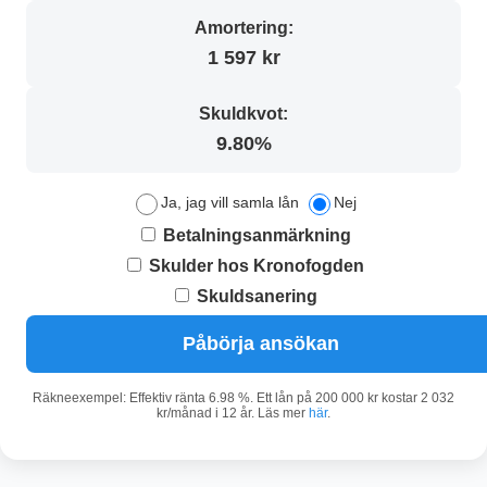
Amortering:
1 597 kr
Skuldkvot:
9.80%
Ja, jag vill samla lån
Nej
Betalningsanmärkning
Skulder hos Kronofogden
Skuldsanering
Påbörja ansökan
Räkneexempel: Effektiv ränta 6.98 %. Ett lån på 200 000 kr kostar 2 032
kr/månad i 12 år. Läs mer
här
.