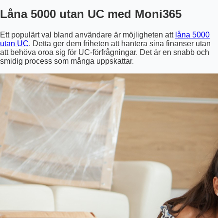
Låna 5000 utan UC med Moni365
Ett populärt val bland användare är möjligheten att
låna 5000
utan UC
. Detta ger dem friheten att hantera sina finanser utan
att behöva oroa sig för UC-förfrågningar. Det är en snabb och
smidig process som många uppskattar.