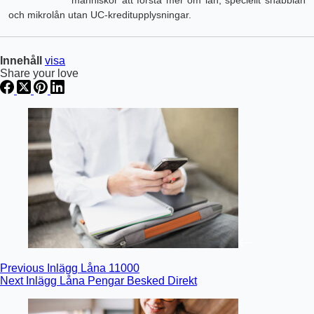
människor att förstå mer om lån, speciellt snabblån
och mikrolån utan UC-kreditupplysningar.
Innehåll
visa
Share your love
Previous
Inlägg
Låna 11000
Next
Inlägg
Låna Pengar Besked Direkt