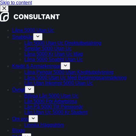
Skip to content
Låna 5000 Utan Uc
Snabblån
Lån 5000 Utan Uc Direktutbetalning
Smslån 5000 Utan Uc
Låna 5000 Kr Utan Uc Idag
Låna 5000 Snabbt Utan Uc
Kredit & Anmärkningar
Låna Pengar 5000 Utan Kreditupplysning
Låna 5000 Utan Uc Med Betalningsanmärkning
Lån Utan Inkomst 5000 Utan Uc
Övrigt
Billiga Lån 5000 Utan Uc
Lån 5000 För Arbetslösa
Lån På 5000 Till Pensionär
Lån Utan Uc 5000 Kr Student
Om oss
Linnéa Häggström
Blogg