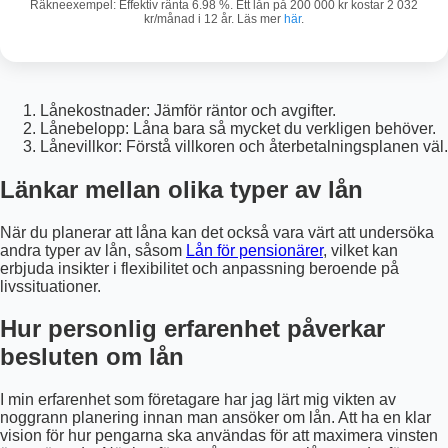
Räkneexempel: Effektiv ränta 6.98 %. Ett lån på 200 000 kr kostar 2 032
kr/månad i 12 år. Läs mer
här
.
Lånekostnader: Jämför räntor och avgifter.
Lånebelopp: Låna bara så mycket du verkligen behöver.
Lånevillkor: Förstå villkoren och återbetalningsplanen väl.
Länkar mellan olika typer av lån
När du planerar att låna kan det också vara värt att undersöka
andra typer av lån, såsom
Lån för pensionärer
, vilket kan
erbjuda insikter i flexibilitet och anpassning beroende på
livssituationer.
Hur personlig erfarenhet påverkar
besluten om lån
I min erfarenhet som företagare har jag lärt mig vikten av
noggrann planering innan man ansöker om lån. Att ha en klar
vision för hur pengarna ska användas för att maximera vinsten