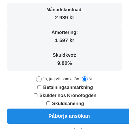
Månadskostnad:
2 939 kr
Amortering:
1 597 kr
Skuldkvot:
9.80%
Ja, jag vill samla lån
Nej
Betalningsanmärkning
Skulder hos Kronofogden
Skuldsanering
Påbörja ansökan