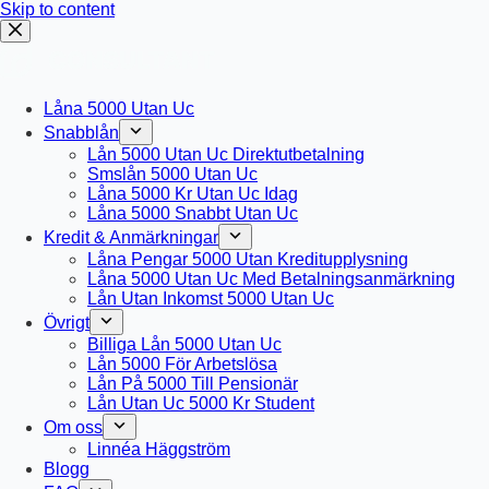
Skip to content
Låna 5000 Utan Uc
Snabblån
Lån 5000 Utan Uc Direktutbetalning
Smslån 5000 Utan Uc
Låna 5000 Kr Utan Uc Idag
Låna 5000 Snabbt Utan Uc
Kredit & Anmärkningar
Låna Pengar 5000 Utan Kreditupplysning
Låna 5000 Utan Uc Med Betalningsanmärkning
Lån Utan Inkomst 5000 Utan Uc
Övrigt
Billiga Lån 5000 Utan Uc
Lån 5000 För Arbetslösa
Lån På 5000 Till Pensionär
Lån Utan Uc 5000 Kr Student
Om oss
Linnéa Häggström
Blogg