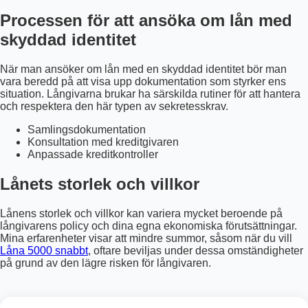
Processen för att ansöka om lån med
skyddad identitet
När man ansöker om lån med en skyddad identitet bör man
vara beredd på att visa upp dokumentation som styrker ens
situation. Långivarna brukar ha särskilda rutiner för att hantera
och respektera den här typen av sekretesskrav.
Samlingsdokumentation
Konsultation med kreditgivaren
Anpassade kreditkontroller
Lånets storlek och villkor
Lånens storlek och villkor kan variera mycket beroende på
långivarens policy och dina egna ekonomiska förutsättningar.
Mina erfarenheter visar att mindre summor, såsom när du vill
Låna 5000 snabbt
, oftare beviljas under dessa omständigheter
på grund av den lägre risken för långivaren.