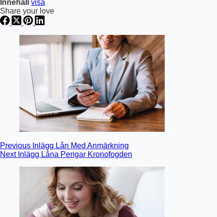
Innehåll
visa
Share your love
Previous
Inlägg
Lån Med Anmärkning
Next
Inlägg
Låna Pengar Kronofogden