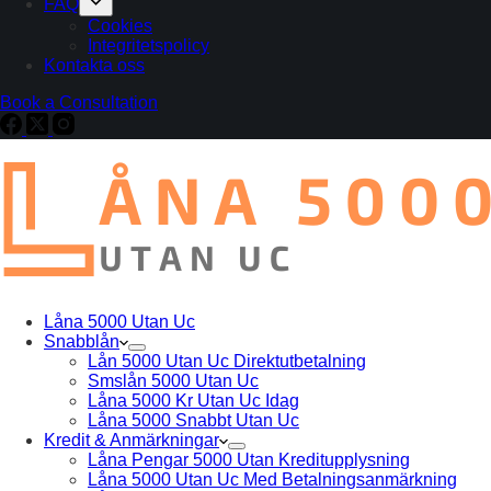
FAQ
Cookies
Integritetspolicy
Kontakta oss
Book a Consultation
Låna 5000 Utan Uc
Snabblån
Lån 5000 Utan Uc Direktutbetalning
Smslån 5000 Utan Uc
Låna 5000 Kr Utan Uc Idag
Låna 5000 Snabbt Utan Uc
Kredit & Anmärkningar
Låna Pengar 5000 Utan Kreditupplysning
Låna 5000 Utan Uc Med Betalningsanmärkning