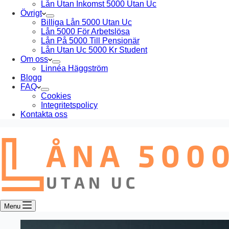
Lån Utan Inkomst 5000 Utan Uc
Övrigt
Billiga Lån 5000 Utan Uc
Lån 5000 För Arbetslösa
Lån På 5000 Till Pensionär
Lån Utan Uc 5000 Kr Student
Om oss
Linnéa Häggström
Blogg
FAQ
Cookies
Integritetspolicy
Kontakta oss
Menu