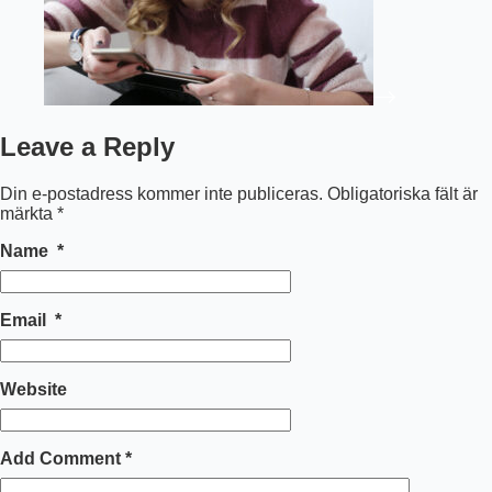
Leave a Reply
Din e-postadress kommer inte publiceras.
Obligatoriska fält är
märkta
*
Name
*
Email
*
Website
Add Comment
*