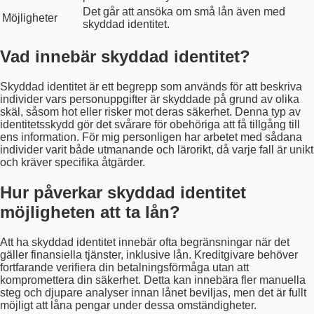
Det går att ansöka om små lån även med
Möjligheter
skyddad identitet.
Vad innebär skyddad identitet?
Skyddad identitet är ett begrepp som används för att beskriva
individer vars personuppgifter är skyddade på grund av olika
skäl, såsom hot eller risker mot deras säkerhet. Denna typ av
identitetsskydd gör det svårare för obehöriga att få tillgång till
ens information. För mig personligen har arbetet med sådana
individer varit både utmanande och lärorikt, då varje fall är unikt
och kräver specifika åtgärder.
Hur påverkar skyddad identitet
möjligheten att ta lån?
Att ha skyddad identitet innebär ofta begränsningar när det
gäller finansiella tjänster, inklusive lån. Kreditgivare behöver
fortfarande verifiera din betalningsförmåga utan att
kompromettera din säkerhet. Detta kan innebära fler manuella
steg och djupare analyser innan lånet beviljas, men det är fullt
möjligt att låna pengar under dessa omständigheter.