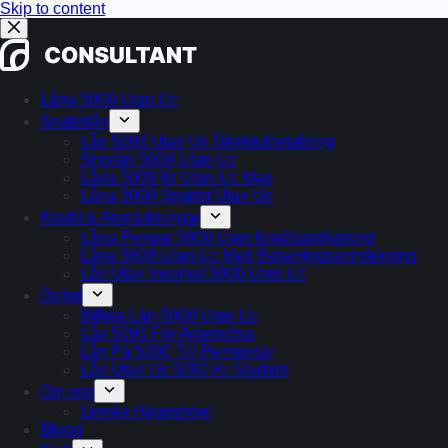
Skip to content
Låna 5000 Utan Uc
Snabblån
Lån 5000 Utan Uc Direktutbetalning
Smslån 5000 Utan Uc
Låna 5000 Kr Utan Uc Idag
Låna 5000 Snabbt Utan Uc
Kredit & Anmärkningar
Låna Pengar 5000 Utan Kreditupplysning
Låna 5000 Utan Uc Med Betalningsanmärkning
Lån Utan Inkomst 5000 Utan Uc
Övrigt
Billiga Lån 5000 Utan Uc
Lån 5000 För Arbetslösa
Lån På 5000 Till Pensionär
Lån Utan Uc 5000 Kr Student
Om oss
Linnéa Häggström
Blogg