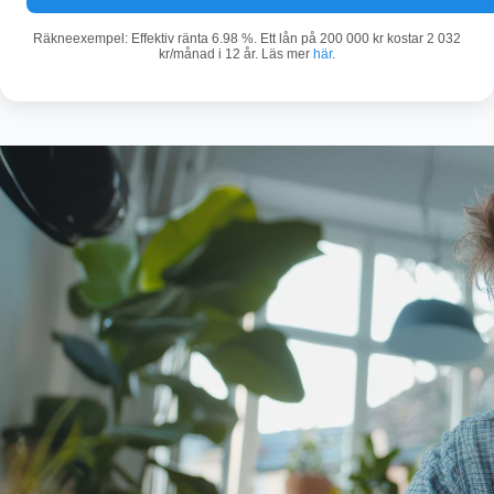
Räkneexempel: Effektiv ränta 6.98 %. Ett lån på 200 000 kr kostar 2 032
kr/månad i 12 år. Läs mer
här
.