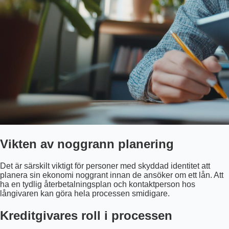
Vikten av noggrann planering
Det är särskilt viktigt för personer med skyddad identitet att
planera sin ekonomi noggrant innan de ansöker om ett lån. Att
ha en tydlig återbetalningsplan och kontaktperson hos
långivaren kan göra hela processen smidigare.
Kreditgivares roll i processen