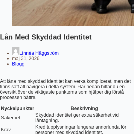
Lån Med Skyddad Identitet
Linnéa Häggström
maj 31, 2026
Blogg
Att låna med skyddad identitet kan verka komplicerat, men det
finns sätt att navigera i detta system. Här nedan hittar du en
översikt över de viktigaste punkterna som hjälper dig förstå
processen bättre.
Nyckelpunkter
Beskrivning
Skyddad identitet ger extra säkerhet vid
Säkerhet
låntagning.
Kreditupplysningar fungerar annorlunda för
Krav
personer med skyddad identitet.