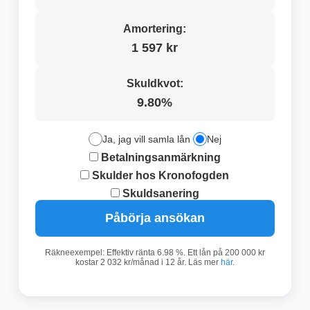
Amortering:
1 597 kr
Skuldkvot:
9.80%
Ja, jag vill samla lån
Nej
Betalningsanmärkning
Skulder hos Kronofogden
Skuldsanering
Påbörja ansökan
Räkneexempel: Effektiv ränta 6.98 %. Ett lån på 200 000 kr
kostar 2 032 kr/månad i 12 år. Läs mer
här
.