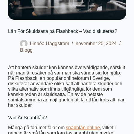
Lån För Skuldsatta på Flashback – Vad diskuteras?
Linnéa Häggström
november 20, 2024
Blogg
Att hantera skulder kan kännas överväldigande, särskilt
när man är osäker på var man ska vända sig för hjälp.
På Flashback, en populär onlineforum i Sverige,
diskuterar användare olika sätt att hantera skulder och
vilka alternativ som finns tillgängliga för dem som
kanske redan är skuldsatta. En av de hetaste
samtalsämnena är möjligheten att ta ett lån trots att man
har skulder.
Vad Är Snabblån?
Många på forumet talar om
snabblån online
, vilket i
princip är små lån som kan tas snabbt utan mycket