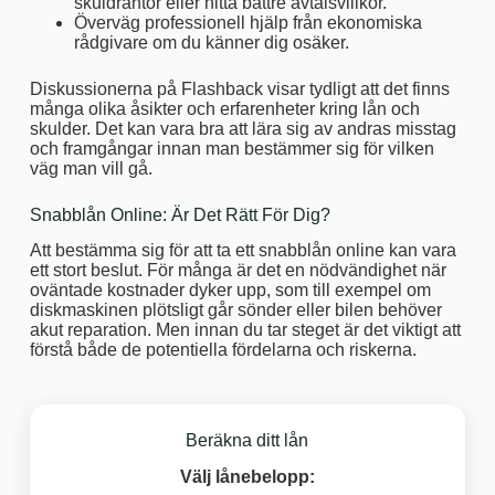
skuldräntor eller hitta bättre avtalsvillkor.
Överväg professionell hjälp från ekonomiska
rådgivare om du känner dig osäker.
Diskussionerna på Flashback visar tydligt att det finns
många olika åsikter och erfarenheter kring lån och
skulder. Det kan vara bra att lära sig av andras misstag
och framgångar innan man bestämmer sig för vilken
väg man vill gå.
Snabblån Online: Är Det Rätt För Dig?
Att bestämma sig för att ta ett snabblån online kan vara
ett stort beslut. För många är det en nödvändighet när
oväntade kostnader dyker upp, som till exempel om
diskmaskinen plötsligt går sönder eller bilen behöver
akut reparation. Men innan du tar steget är det viktigt att
förstå både de potentiella fördelarna och riskerna.
Beräkna ditt lån
Välj lånebelopp: