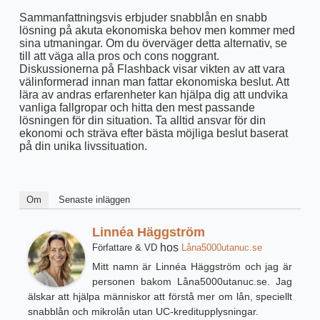
Sammanfattningsvis erbjuder snabblån en snabb
lösning på akuta ekonomiska behov men kommer med
sina utmaningar. Om du överväger detta alternativ, se
till att väga alla pros och cons noggrant.
Diskussionerna på Flashback visar vikten av att vara
välinformerad innan man fattar ekonomiska beslut. Att
lära av andras erfarenheter kan hjälpa dig att undvika
vanliga fallgropar och hitta den mest passande
lösningen för din situation. Ta alltid ansvar för din
ekonomi och sträva efter bästa möjliga beslut baserat
på din unika livssituation.
Om
Senaste inläggen
Linnéa Häggström
hos
Författare & VD
Låna5000utanuc.se
Mitt namn är Linnéa Häggström och jag är
personen bakom Låna5000utanuc.se. Jag
älskar att hjälpa människor att förstå mer om lån, speciellt
snabblån och mikrolån utan UC-kreditupplysningar.