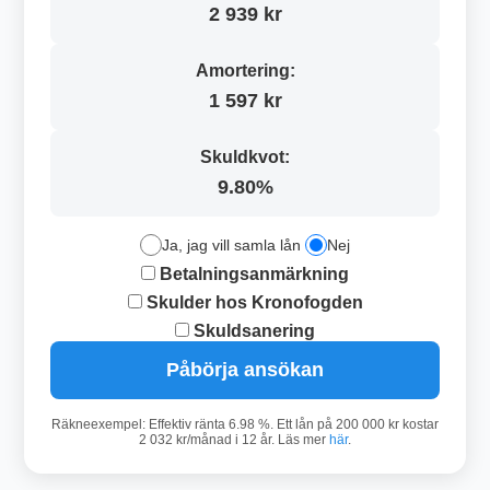
2 939 kr
Amortering:
1 597 kr
Skuldkvot:
9.80%
Ja, jag vill samla lån
Nej
Betalningsanmärkning
Skulder hos Kronofogden
Skuldsanering
Påbörja ansökan
Räkneexempel: Effektiv ränta 6.98 %. Ett lån på 200 000 kr kostar
2 032 kr/månad i 12 år. Läs mer
här
.