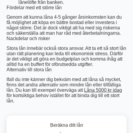
lånelöfte från banken.
Fördelar med ett större lån
Genom att kunna låna 4-5 gånger årsinkomsten kan du
få möjlighet att köpa en bättre bostad eller investera i
något större. Det är dock viktigt att ha med sig riskerna
och säkerställa att man har råd med återbetalningarna.
Nackdelar och risker
Stora lån innebär också stora ansvar. Att ta ett så stort lån
utan rätt planering kan leda till ekonomisk stress. Därför
är det viktigt att göra en budgetplan och komma ihåg att
alltid ha en buffert för oförutsedda utgifter.
Alternativ till stora lån
Ifall du inte känner dig bekväm med att låna så mycket,
finns det andra alternativ som mindre lån eller tillfälliga
lån. Du kan till exempel överväga att
Låna 5000 kr idag
för kortsiktiga behov istället för att binda dig till ett stort
lån.
Beräkna ditt lån