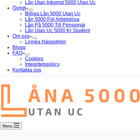
Lån Utan Inkomst 5000 Utan Uc
Övrigt
Billiga Lån 5000 Utan Uc
Lån 5000 För Arbetslösa
Lån På 5000 Till Pensionär
Lån Utan Uc 5000 Kr Student
Om oss
Linnéa Häggström
Blogg
FAQ
Cookies
Integritetspolicy
Kontakta oss
Menu