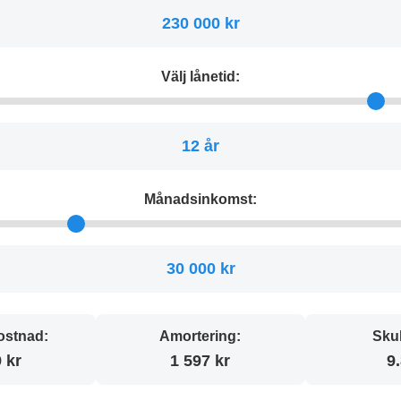
230 000 kr
Välj lånetid:
12 år
Månadsinkomst:
30 000 kr
stnad:
Amortering:
Sku
 kr
1 597 kr
9