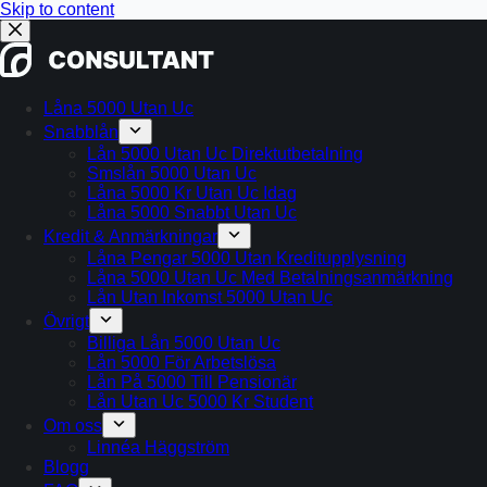
Skip to content
Låna 5000 Utan Uc
Snabblån
Lån 5000 Utan Uc Direktutbetalning
Smslån 5000 Utan Uc
Låna 5000 Kr Utan Uc Idag
Låna 5000 Snabbt Utan Uc
Kredit & Anmärkningar
Låna Pengar 5000 Utan Kreditupplysning
Låna 5000 Utan Uc Med Betalningsanmärkning
Lån Utan Inkomst 5000 Utan Uc
Övrigt
Billiga Lån 5000 Utan Uc
Lån 5000 För Arbetslösa
Lån På 5000 Till Pensionär
Lån Utan Uc 5000 Kr Student
Om oss
Linnéa Häggström
Blogg