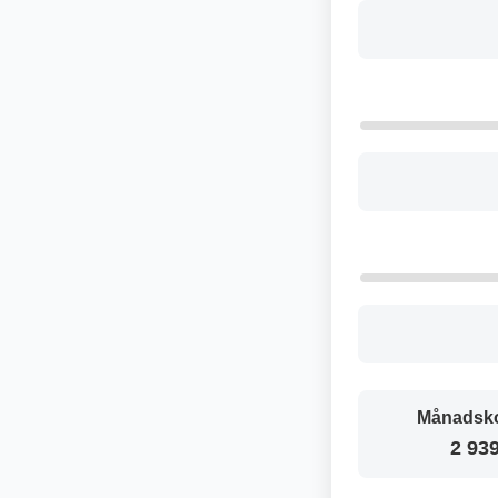
Månadsko
2 939