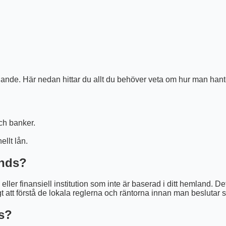
nde. Här nedan hittar du allt du behöver veta om hur man hante
ch banker.
llt lån.
ands?
 eller finansiell institution som inte är baserad i ditt hemland. 
gt att förstå de lokala reglerna och räntorna innan man beslutar sig
ds?