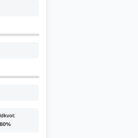
ldkvot:
.80%