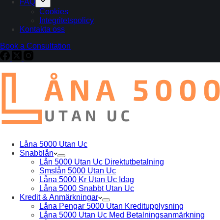
FAQ
Cookies
Integritetspolicy
Kontakta oss
Book a Consultation
Låna 5000 Utan Uc
Snabblån
Lån 5000 Utan Uc Direktutbetalning
Smslån 5000 Utan Uc
Låna 5000 Kr Utan Uc Idag
Låna 5000 Snabbt Utan Uc
Kredit & Anmärkningar
Låna Pengar 5000 Utan Kreditupplysning
Låna 5000 Utan Uc Med Betalningsanmärkning