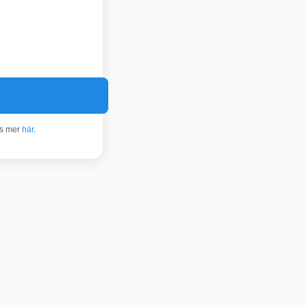
äs mer
här
.