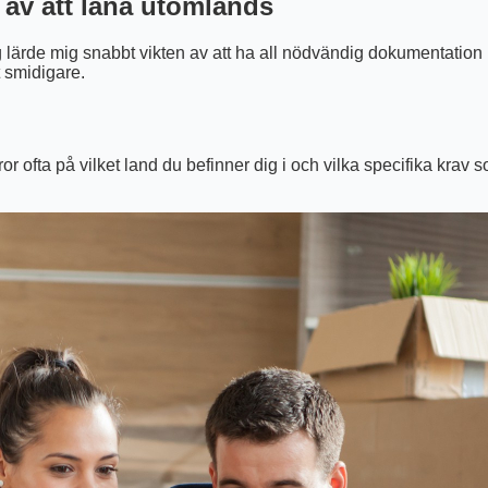
g av att låna utomlands
ag lärde mig snabbt vikten av att ha all nödvändig dokumentation
 smidigare.
ror ofta på vilket land du befinner dig i och vilka specifika krav s