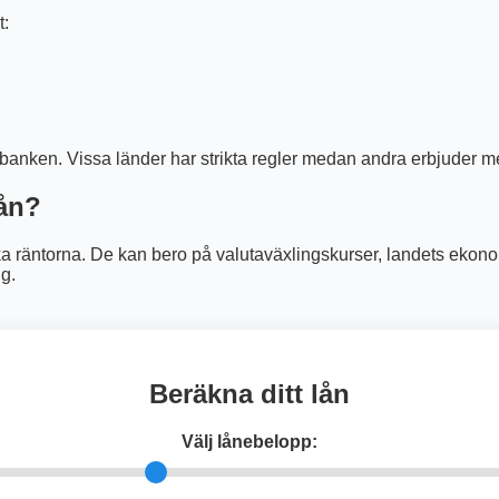
t:
anken. Vissa länder har strikta regler medan andra erbjuder mer 
lån?
ka räntorna. De kan bero på valutaväxlingskurser, landets ekonomis
ig.
Beräkna ditt lån
Välj lånebelopp: