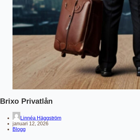
Brixo Privatlån
Linnéa Häggström
januari 12, 2026
Blogg