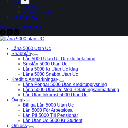
FAQ
Cookies
Integritetspolicy
Kontakta oss
Book a Consultation
Låna 5000 Utan Uc
Snabblån
Lån 5000 Utan Uc Direktutbetalning
Smslån 5000 Utan Uc
Låna 5000 Kr Utan Uc Idag
Låna 5000 Snabbt Utan Uc
Kredit & Anmärkningar
Låna Pengar 5000 Utan Kreditupplysning
Låna 5000 Utan Uc Med Betalningsanmärkning
Lån Utan Inkomst 5000 Utan Uc
Övrigt
Billiga Lån 5000 Utan Uc
Lån 5000 För Arbetslösa
Lån På 5000 Till Pensionär
Lån Utan Uc 5000 Kr Student
Om oss