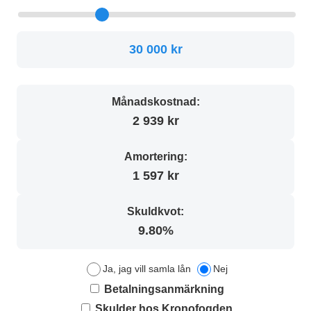
30 000 kr
Månadskostnad:
2 939 kr
Amortering:
1 597 kr
Skuldkvot:
9.80%
Ja, jag vill samla lån
Nej
Betalningsanmärkning
Skulder hos Kronofogden