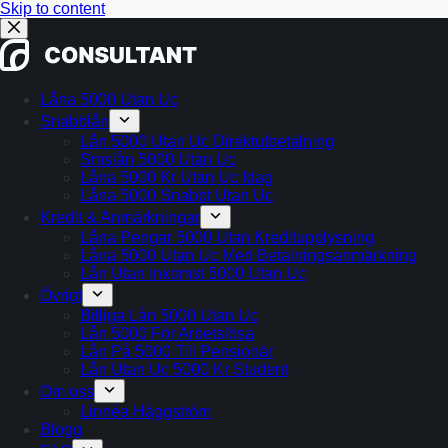
Skip to content
Låna 5000 Utan Uc
Snabblån
Lån 5000 Utan Uc Direktutbetalning
Smslån 5000 Utan Uc
Låna 5000 Kr Utan Uc Idag
Låna 5000 Snabbt Utan Uc
Kredit & Anmärkningar
Låna Pengar 5000 Utan Kreditupplysning
Låna 5000 Utan Uc Med Betalningsanmärkning
Lån Utan Inkomst 5000 Utan Uc
Övrigt
Billiga Lån 5000 Utan Uc
Lån 5000 För Arbetslösa
Lån På 5000 Till Pensionär
Lån Utan Uc 5000 Kr Student
Om oss
Linnéa Häggström
Blogg