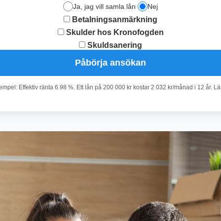
Ja, jag vill samla lån
Nej
Betalningsanmärkning
Skulder hos Kronofogden
Skuldsanering
Påbörja ansökan
pel: Effektiv ränta 6.98 %. Ett lån på 200 000 kr kostar 2 032 kr/månad i 12 år. L