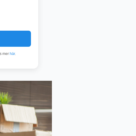
äs mer
här
.