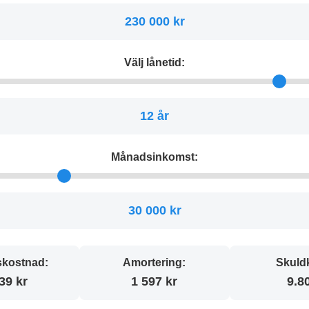
230 000 kr
Välj lånetid:
12 år
Månadsinkomst:
30 000 kr
kostnad:
Amortering:
Skuld
39 kr
1 597 kr
9.8