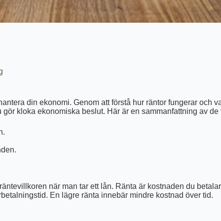
g
tt hantera din ekonomi. Genom att förstå hur räntor fungerar och v
u gör kloka ekonomiska beslut. Här är en sammanfattning av de 
n.
nden.
räntevillkoren när man tar ett lån. Ränta är kostnaden du betala
rbetalningstid. En lägre ränta innebär mindre kostnad över tid.